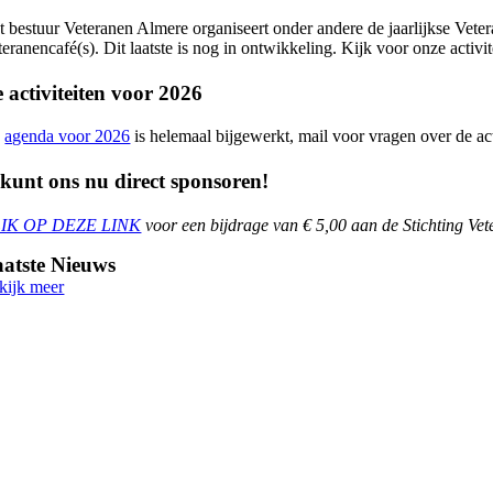
t bestuur Veteranen Almere organiseert onder andere de jaarlijkse Vet
teranencafé(s). Dit laatste is nog in ontwikkeling. Kijk voor onze activi
 activiteiten voor 2026
e
agenda voor 2026
is helemaal bijgewerkt, mail voor vragen over de a
kunt ons nu direct sponsoren!
IK OP DEZE LINK
voor een b
ijdrage van € 5,00 aan de Stichting Ve
atste Nieuws
kijk meer