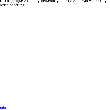
maatschappelijke erkenning, herkenning en het creëren van waardering 
leden onderling.
onin