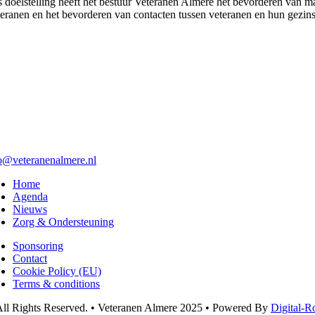
s doelstelling heeft het bestuur Veteranen Almere het bevorderen van 
teranen en het bevorderen van contacten tussen veteranen en hun gezins
o@veteranenalmere.nl
Home
Agenda
Nieuws
Zorg & Ondersteuning
Sponsoring
Contact
Cookie Policy (EU)
Terms & conditions
ll Rights Reserved. • Veteranen Almere 2025 • Powered By
Digital-R